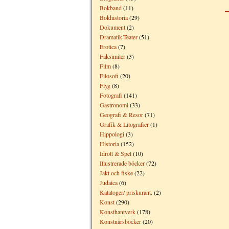
Bokband
(11)
Bokhistoria
(29)
Dokument
(2)
Dramatik-Teater
(51)
Erotica
(7)
Faksimiler
(3)
Film
(8)
Filosofi
(20)
Flyg
(8)
Fotografi
(141)
Gastronomi
(33)
Geografi & Resor
(71)
Grafik & Litografier
(1)
Hippologi
(3)
Historia
(152)
Idrott & Spel
(10)
Illustrerade böcker
(72)
Jakt och fiske
(22)
Judaica
(6)
Kataloger/ priskurant.
(2)
Konst
(290)
Konsthantverk
(178)
Konstnärsböcker
(20)