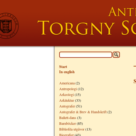
Start
In english
S
Americana
(2)
Antropologi
(12)
Arkeologi
(15)
Arkitektur
(33)
Autografer
(51)
Autografer & Brev & Handskrift
(2)
Ballett-dans
(3)
Barnböcker
(85)
Bibliofila utgåvor
(13)
Biografier
(43)