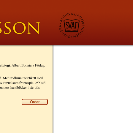
tologi.
Albert Bonniers Förlag,
d. Med rödbrun titeletikett med
 av Freud som frontespis. 255 sid.
onniers handböcker i vår tids
Order