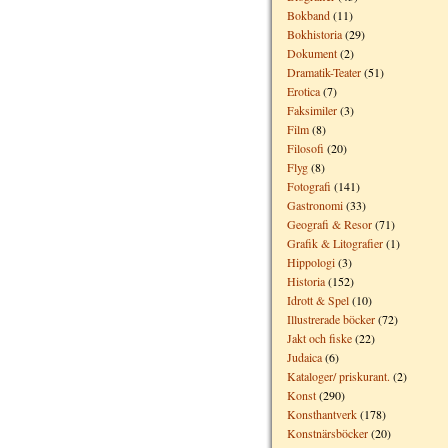
Bokband
(11)
Bokhistoria
(29)
Dokument
(2)
Dramatik-Teater
(51)
Erotica
(7)
Faksimiler
(3)
Film
(8)
Filosofi
(20)
Flyg
(8)
Fotografi
(141)
Gastronomi
(33)
Geografi & Resor
(71)
Grafik & Litografier
(1)
Hippologi
(3)
Historia
(152)
Idrott & Spel
(10)
Illustrerade böcker
(72)
Jakt och fiske
(22)
Judaica
(6)
Kataloger/ priskurant.
(2)
Konst
(290)
Konsthantverk
(178)
Konstnärsböcker
(20)