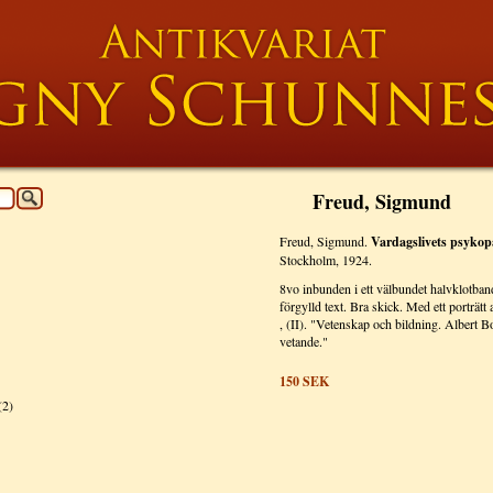
Freud, Sigmund
Freud, Sigmund.
Vardagslivets psykopa
Stockholm, 1924.
8vo inbunden i ett välbundet halvklotban
förgylld text. Bra skick. Med ett porträtt
, (II). "Vetenskap och bildning. Albert B
vetande."
150
SEK
(2)