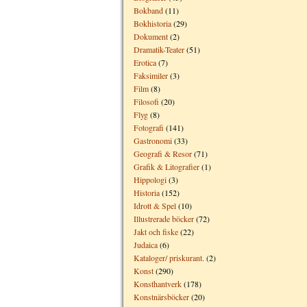
Bokband
(11)
Bokhistoria
(29)
Dokument
(2)
Dramatik-Teater
(51)
Erotica
(7)
Faksimiler
(3)
Film
(8)
Filosofi
(20)
Flyg
(8)
Fotografi
(141)
Gastronomi
(33)
Geografi & Resor
(71)
Grafik & Litografier
(1)
Hippologi
(3)
Historia
(152)
Idrott & Spel
(10)
Illustrerade böcker
(72)
Jakt och fiske
(22)
Judaica
(6)
Kataloger/ priskurant.
(2)
Konst
(290)
Konsthantverk
(178)
Konstnärsböcker
(20)