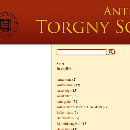
Start
In english
Americana
(2)
Antropologi
(12)
Arkeologi
(15)
Arkitektur
(33)
Autografer
(51)
Autografer & Brev & Handskrift
(2)
Ballett-dans
(3)
Barnböcker
(85)
Bibliofila utgåvor
(13)
Biografier
(43)