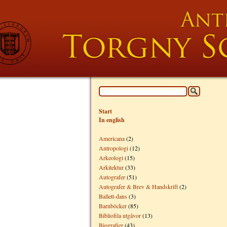
Start
In english
Americana
(2)
Antropologi
(12)
Arkeologi
(15)
Arkitektur
(33)
Autografer
(51)
Autografer & Brev & Handskrift
(2)
Ballett-dans
(3)
Barnböcker
(85)
Bibliofila utgåvor
(13)
Biografier
(43)