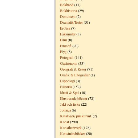
Bokband
(11)
Bokhistoria
(29)
Dokument
(2)
Dramatik-Teater
(51)
Erotica
(7)
Faksimiler
(3)
Film
(8)
Filosofi
(20)
Flyg
(8)
Fotografi
(141)
Gastronomi
(33)
Geografi & Resor
(71)
Grafik & Litografier
(1)
Hippologi
(3)
Historia
(152)
Idrott & Spel
(10)
Illustrerade böcker
(72)
Jakt och fiske
(22)
Judaica
(6)
Kataloger/ priskurant.
(2)
Konst
(290)
Konsthantverk
(178)
Konstnärsböcker
(20)