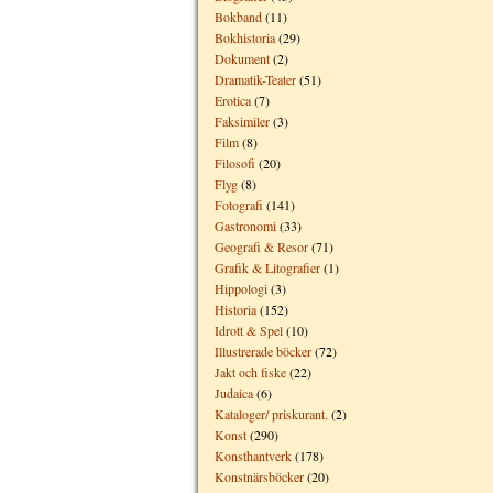
Bokband
(11)
Bokhistoria
(29)
Dokument
(2)
Dramatik-Teater
(51)
Erotica
(7)
Faksimiler
(3)
Film
(8)
Filosofi
(20)
Flyg
(8)
Fotografi
(141)
Gastronomi
(33)
Geografi & Resor
(71)
Grafik & Litografier
(1)
Hippologi
(3)
Historia
(152)
Idrott & Spel
(10)
Illustrerade böcker
(72)
Jakt och fiske
(22)
Judaica
(6)
Kataloger/ priskurant.
(2)
Konst
(290)
Konsthantverk
(178)
Konstnärsböcker
(20)