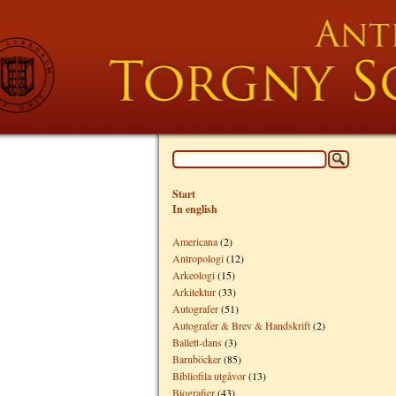
Start
In english
Americana
(2)
Antropologi
(12)
Arkeologi
(15)
Arkitektur
(33)
Autografer
(51)
Autografer & Brev & Handskrift
(2)
Ballett-dans
(3)
Barnböcker
(85)
Bibliofila utgåvor
(13)
Biografier
(43)