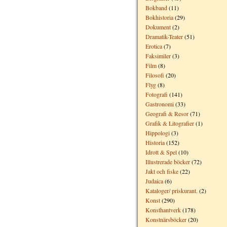
Bokband
(11)
Bokhistoria
(29)
Dokument
(2)
Dramatik-Teater
(51)
Erotica
(7)
Faksimiler
(3)
Film
(8)
Filosofi
(20)
Flyg
(8)
Fotografi
(141)
Gastronomi
(33)
Geografi & Resor
(71)
Grafik & Litografier
(1)
Hippologi
(3)
Historia
(152)
Idrott & Spel
(10)
Illustrerade böcker
(72)
Jakt och fiske
(22)
Judaica
(6)
Kataloger/ priskurant.
(2)
Konst
(290)
Konsthantverk
(178)
Konstnärsböcker
(20)