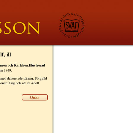
, ill
nen och Kärleken.Illustrerad
lm 1949.
d med dekorerade pärmar. Förgylld
ioner i färg och s/v av Adolf
Order