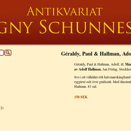
Géraldy, Paul & Hallman, Adolf
Géraldy, Paul & Hallman, Adolf, ill.
Man
av Adolf Hallman.
Jan Förlag, Stockho
8vo i ett välhållet rött halvmarokängban
ryggtext och övre guldsnitt. Med illustrat
Hallman. 83 sid.
150
SEK
(2)