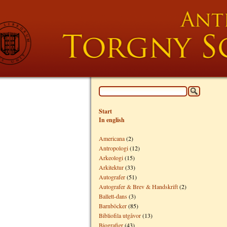
Start
In english
Americana
(2)
Antropologi
(12)
Arkeologi
(15)
Arkitektur
(33)
Autografer
(51)
Autografer & Brev & Handskrift
(2)
Ballett-dans
(3)
Barnböcker
(85)
Bibliofila utgåvor
(13)
Biografier
(43)