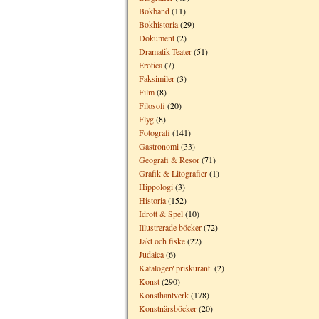
Bokband
(11)
Bokhistoria
(29)
Dokument
(2)
Dramatik-Teater
(51)
Erotica
(7)
Faksimiler
(3)
Film
(8)
Filosofi
(20)
Flyg
(8)
Fotografi
(141)
Gastronomi
(33)
Geografi & Resor
(71)
Grafik & Litografier
(1)
Hippologi
(3)
Historia
(152)
Idrott & Spel
(10)
Illustrerade böcker
(72)
Jakt och fiske
(22)
Judaica
(6)
Kataloger/ priskurant.
(2)
Konst
(290)
Konsthantverk
(178)
Konstnärsböcker
(20)