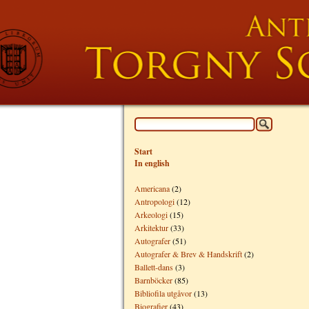
Start
In english
Americana
(2)
Antropologi
(12)
Arkeologi
(15)
Arkitektur
(33)
Autografer
(51)
Autografer & Brev & Handskrift
(2)
Ballett-dans
(3)
Barnböcker
(85)
Bibliofila utgåvor
(13)
Biografier
(43)