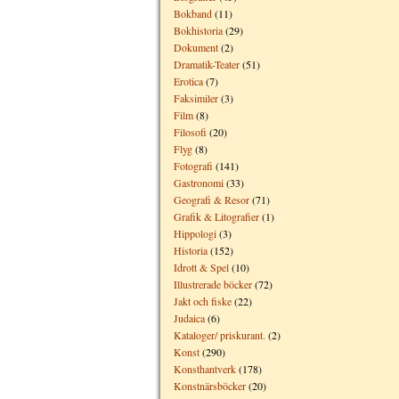
Bokband
(11)
Bokhistoria
(29)
Dokument
(2)
Dramatik-Teater
(51)
Erotica
(7)
Faksimiler
(3)
Film
(8)
Filosofi
(20)
Flyg
(8)
Fotografi
(141)
Gastronomi
(33)
Geografi & Resor
(71)
Grafik & Litografier
(1)
Hippologi
(3)
Historia
(152)
Idrott & Spel
(10)
Illustrerade böcker
(72)
Jakt och fiske
(22)
Judaica
(6)
Kataloger/ priskurant.
(2)
Konst
(290)
Konsthantverk
(178)
Konstnärsböcker
(20)