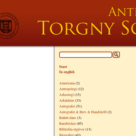
Start
In english
Americana
(2)
Antropologi
(12)
Arkeologi
(15)
Arkitektur
(33)
Autografer
(51)
Autografer & Brev & Handskrift
(2)
Ballett-dans
(3)
Barnböcker
(85)
Bibliofila utgåvor
(13)
Biografier
(43)