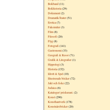
Bokband
(11)
Bokhistoria
(29)
Dokument
(2)
Dramatik-Teater
(51)
Erotica
(7)
Faksimiler
(3)
Film
(8)
Filosofi
(20)
Flyg
(8)
Fotografi
(141)
Gastronomi
(33)
Geografi & Resor
(71)
Grafik & Litografier
(1)
Hippologi
(3)
Historia
(152)
Idrott & Spel
(10)
Illustrerade böcker
(72)
Jakt och fiske
(22)
Judaica
(6)
Kataloger/ priskurant.
(2)
Konst
(290)
Konsthantverk
(178)
Konstnärsböcker
(20)