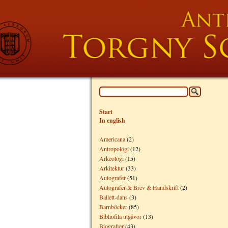
Start
In english
Americana
(2)
Antropologi
(12)
Arkeologi
(15)
Arkitektur
(33)
Autografer
(51)
Autografer & Brev & Handskrift
(2)
Ballett-dans
(3)
Barnböcker
(85)
Bibliofila utgåvor
(13)
Biografier
(43)