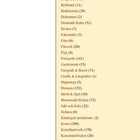
Bokband
(11)
Bokhistoria
(29)
Dokument
(2)
Dramatik-Teater
(51)
Erotica
(7)
Faksimiler
(3)
Film
(8)
Filosofi
(20)
Flyg
(8)
Fotografi
(141)
Gastronomi
(33)
Geografi & Resor
(71)
Grafik & Litografier
(1)
Hippologi
(3)
Historia
(152)
Idrott & Spel
(10)
Illustrerade böcker
(72)
Jakt och fiske
(22)
Judaica
(6)
Kataloger/ priskurant.
(2)
Konst
(290)
Konsthantverk
(178)
Konstnärsböcker
(20)