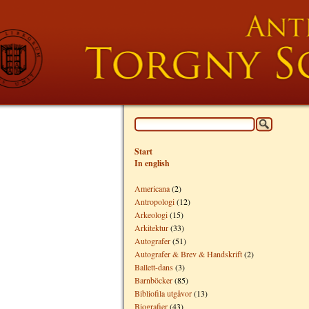
Start
In english
Americana
(2)
Antropologi
(12)
Arkeologi
(15)
Arkitektur
(33)
Autografer
(51)
Autografer & Brev & Handskrift
(2)
Ballett-dans
(3)
Barnböcker
(85)
Bibliofila utgåvor
(13)
Biografier
(43)