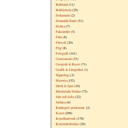
Bokband
(11)
Bokhistoria
(29)
Dokument
(2)
Dramatik-Teater
(51)
Erotica
(7)
Faksimiler
(3)
Film
(8)
Filosofi
(20)
Flyg
(8)
Fotografi
(141)
Gastronomi
(33)
Geografi & Resor
(71)
Grafik & Litografier
(1)
Hippologi
(3)
Historia
(152)
Idrott & Spel
(10)
Illustrerade böcker
(72)
Jakt och fiske
(22)
Judaica
(6)
Kataloger/ priskurant.
(2)
Konst
(290)
Konsthantverk
(178)
Konstnärsböcker
(20)