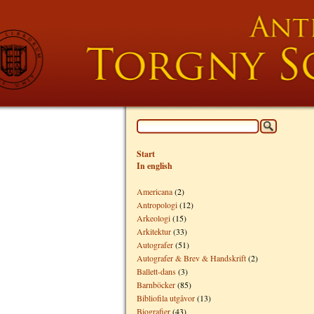
Start
In english
Americana
(2)
Antropologi
(12)
Arkeologi
(15)
Arkitektur
(33)
Autografer
(51)
Autografer & Brev & Handskrift
(2)
Ballett-dans
(3)
Barnböcker
(85)
Bibliofila utgåvor
(13)
Biografier
(43)