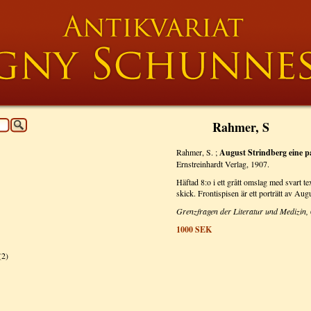
Rahmer, S
Rahmer, S. ;
August Strindberg eine p
Ernstreinhardt Verlag, 1907.
Häftad 8:o i ett grått omslag med svart t
skick. Frontispisen är ett porträtt av Aug
Grenzfragen der Literatur und Medizin, 
1000
SEK
(2)