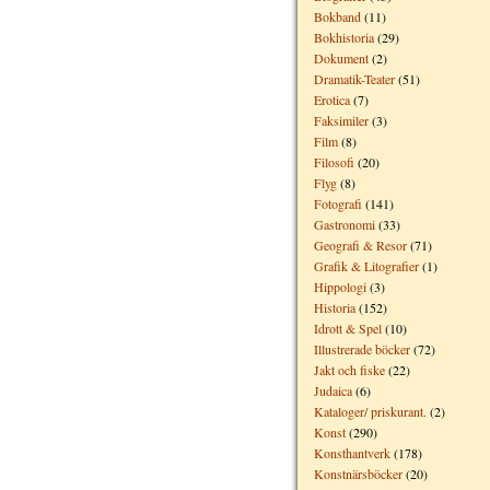
Bokband
(11)
Bokhistoria
(29)
Dokument
(2)
Dramatik-Teater
(51)
Erotica
(7)
Faksimiler
(3)
Film
(8)
Filosofi
(20)
Flyg
(8)
Fotografi
(141)
Gastronomi
(33)
Geografi & Resor
(71)
Grafik & Litografier
(1)
Hippologi
(3)
Historia
(152)
Idrott & Spel
(10)
Illustrerade böcker
(72)
Jakt och fiske
(22)
Judaica
(6)
Kataloger/ priskurant.
(2)
Konst
(290)
Konsthantverk
(178)
Konstnärsböcker
(20)