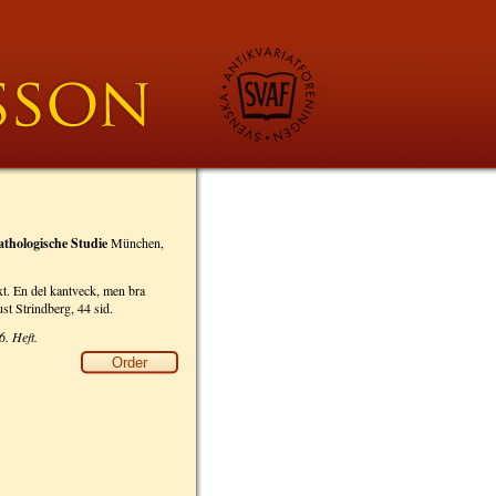
athologische Studie
München,
ext. En del kantveck, men bra
ust Strindberg, 44 sid.
6. Heft.
Order