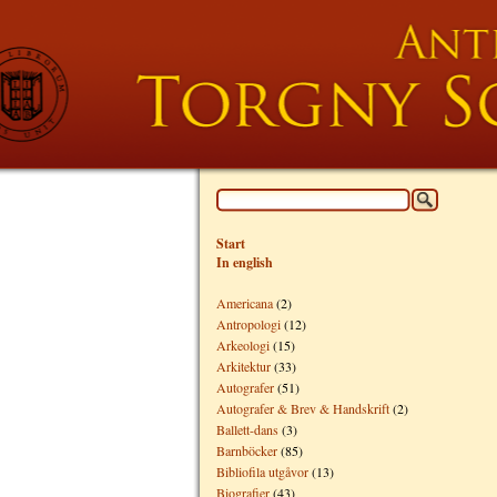
Start
In english
Americana
(2)
Antropologi
(12)
Arkeologi
(15)
Arkitektur
(33)
Autografer
(51)
Autografer & Brev & Handskrift
(2)
Ballett-dans
(3)
Barnböcker
(85)
Bibliofila utgåvor
(13)
Biografier
(43)