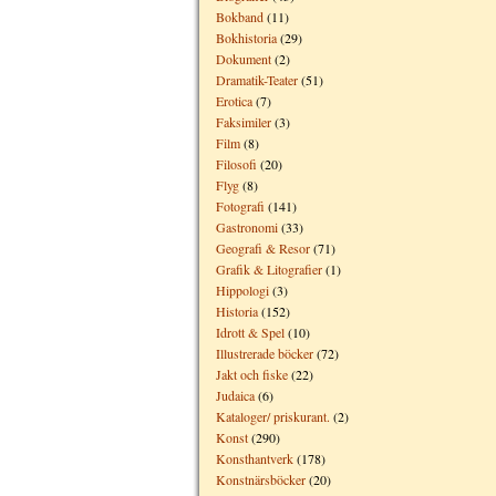
Bokband
(11)
Bokhistoria
(29)
Dokument
(2)
Dramatik-Teater
(51)
Erotica
(7)
Faksimiler
(3)
Film
(8)
Filosofi
(20)
Flyg
(8)
Fotografi
(141)
Gastronomi
(33)
Geografi & Resor
(71)
Grafik & Litografier
(1)
Hippologi
(3)
Historia
(152)
Idrott & Spel
(10)
Illustrerade böcker
(72)
Jakt och fiske
(22)
Judaica
(6)
Kataloger/ priskurant.
(2)
Konst
(290)
Konsthantverk
(178)
Konstnärsböcker
(20)